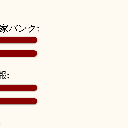
空き家バンク:
報:
f