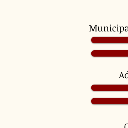
Munici
A