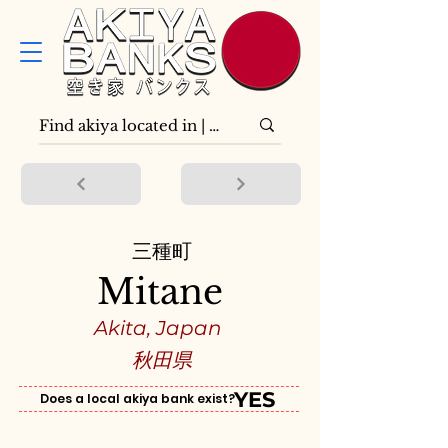
三種町
Mitane
Akita, Japan
秋田県
YES
Does a local akiya bank exist?