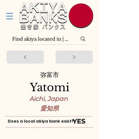
弥富市
Yatomi
Aichi, Japan
愛知県
YES
Does a local akiya bank exist?