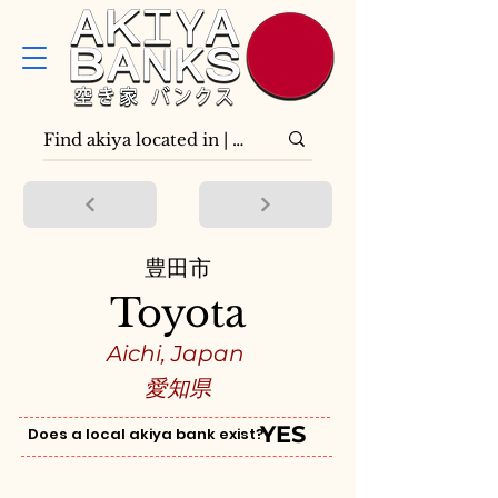
豊田市
Toyota
Aichi, Japan
愛知県
YES
Does a local akiya bank exist?