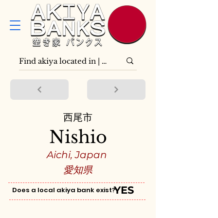
西尾市
Nishio
Aichi, Japan
愛知県
YES
Does a local akiya bank exist?