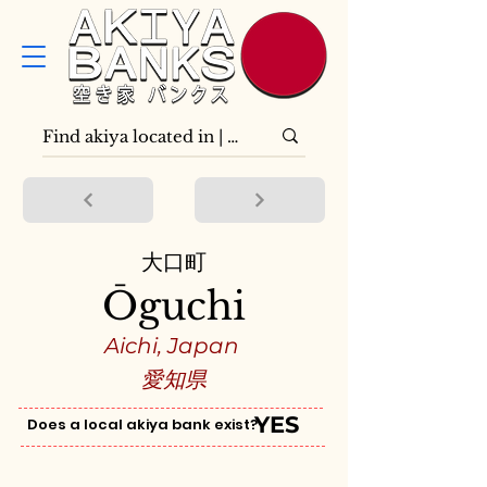
大口町
Ōguchi
Aichi, Japan
愛知県
YES
Does a local akiya bank exist?